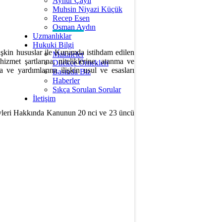
Aynur Çaylı
Muhsin Niyazi Küçük
Recep Esen
Osman Aydın
Uzmanlıklar
Hukuki Bilgi
şkin hususlar ile Kurumda istihdam edilen
Makaleler
izmet şartlarına, niteliklerine, atanma ve
Dilekçe Örnekleri
a ve yardımlarına ilişkin usul ve esasları
Basında Biz
Haberler
Sıkça Sorulan Sorular
İletişim
vleri Hakkında Kanunun 20 nci ve 23 üncü