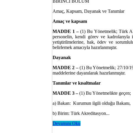
BİRİNCİ BÖLÜM
Amaç, Kapsam, Dayanak ve Tanımlar
Amaç ve kapsam
MADDE 1 –
(1) Bu Yönetmelik; Türk Akr
personelin, kendi görev ve kadrolarıyla i
yetiştirilmelerine, hak, ödev ve sorumlul
belirlemek amacıyla hazırlanmıştır.
Dayanak
MADDE 2 –
(1) Bu Yönetmelik; 27/10/19
maddelerine dayanılarak hazırlanmıştır.
Tanımlar ve kısaltmalar
MADDE 3 –
(1) Bu Yönetmelikte geçen;
a) Bakan: Kurumun ilgili olduğu Bakanı,
b) Birim: Türk Akreditasyon...
Devamını Oku