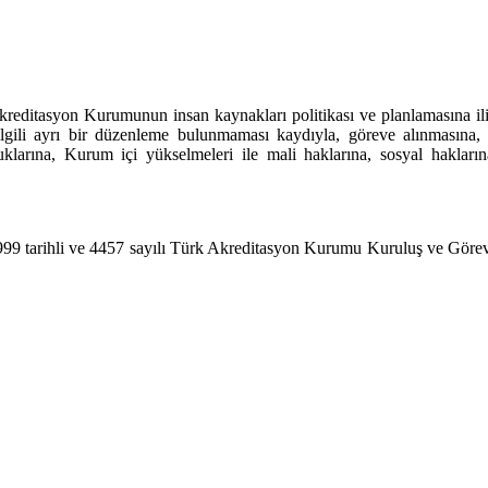
editasyon Kurumunun insan kaynakları politikası ve planlamasına ili
lgili ayrı bir düzenleme bulunmaması kaydıyla, göreve alınmasına, h
uklarına, Kurum içi yükselmeleri ile mali haklarına, sosyal hakların
99 tarihli ve 4457 sayılı Türk Akreditasyon Kurumu Kuruluş ve Göre