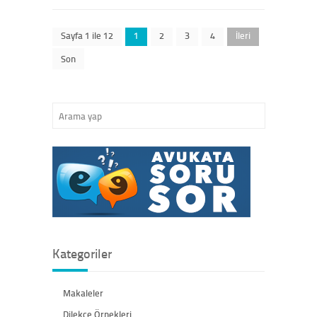
Sayfa 1 ile 12
1
2
3
4
İleri
Son
Kategoriler
Makaleler
Dilekçe Örnekleri