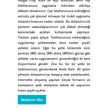
Google Play Store ve App Store’dan akıllı cep
telefonunuza uygulama indirirken oldukça
dikkatli olmalısınız. Cep telefonunuza indirdiğiniz
aslında çok işlevsel olmayan bir mobil uygulama
dolandırılmanıza neden olabilir. Bu dolandırıcılık
yöntemi vatandaşlarımızın çok dikkat etmediği
konulardaki açıkları kullanılarak yapılıyor.
Yöntem şöyle işliyor. Telefonunuza indireceğiniz
uygulamayı yüklemeden önce sizden çeşitli
yetkiler istenir. Eğer bu yetki listesinde sizin
yerinize SMS alma, SMS atma, SMS’leri görme gibi
yetkiler varsa uygulamanın güvenilirliğini iki kere
düşünmeniz gerekir. Zira bu tür bir yetki ile
telefonunuza gönderilecek Kredi Kartı 3D işlem
şifresini dolandırıcılar kolayca elde edebilecektir.
İnternette alışveriş yapılan birçok firmanın ve
bankaların web sitelerinin teknik alt yapısının
halen çeşitli açıklar...
Devamını Oku