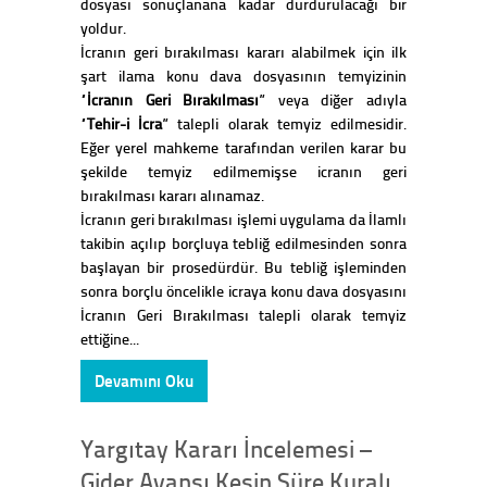
dosyası sonuçlanana kadar durdurulacağı bir
yoldur.
İcranın geri bırakılması kararı alabilmek için ilk
şart ilama konu dava dosyasının temyizinin
“
İcranın Geri Bırakılması
” veya diğer adıyla
“
Tehir-i İcra
” talepli olarak temyiz edilmesidir.
Eğer yerel mahkeme tarafından verilen karar bu
şekilde temyiz edilmemişse icranın geri
bırakılması kararı alınamaz.
İcranın geri bırakılması işlemi uygulama da İlamlı
takibin açılıp borçluya tebliğ edilmesinden sonra
başlayan bir prosedürdür. Bu tebliğ işleminden
sonra borçlu öncelikle icraya konu dava dosyasını
İcranın Geri Bırakılması talepli olarak temyiz
ettiğine...
Devamını Oku
Yargıtay Kararı İncelemesi –
Gider Avansı Kesin Süre Kuralı