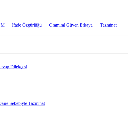
HM
İfade Özgürlüğü
Oramiral Güven Erkaya
Tazminat
evap Dilekçesi
 Daire Sebebiyle Tazminat