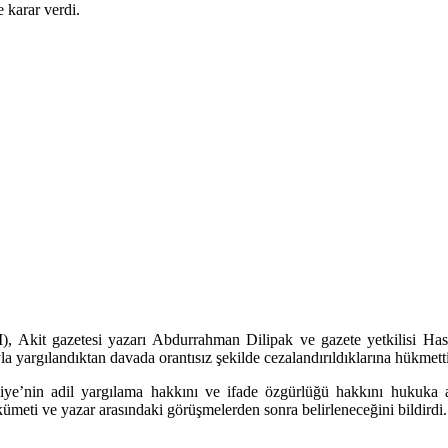
 karar verdi.
 Akit gazetesi yazarı Abdurrahman Dilipak ve gazete yetkilisi Ha
yla yargılandıktan davada orantısız şekilde cezalandırıldıklarına hükmetti
e’nin adil yargılama hakkını ve ifade özgürlüğü hakkını hukuka aykı
meti ve yazar arasındaki görüşmelerden sonra belirleneceğini bildirdi.