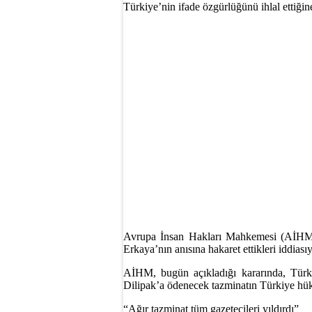
Türkiye’nin ifade özgürlüğünü ihlal ettiğine
Avrupa İnsan Hakları Mahkemesi (AİHM),
Erkaya’nın anısına hakaret ettikleri iddiası
AİHM, bugün açıkladığı kararında, Türkiy
Dilipak’a ödenecek tazminatın Türkiye hükü
“Ağır tazminat tüm gazetecileri yıldırdı”