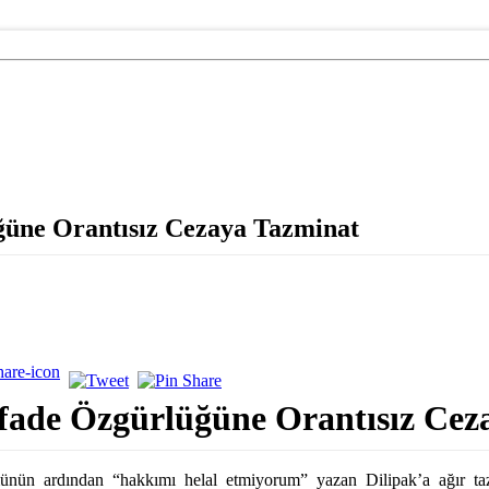
üne Orantısız Cezaya Tazminat
ade Özgürlüğüne Orantısız Cez
ün ardından “hakkımı helal etmiyorum” yazan Dilipak’a ağır tazmi