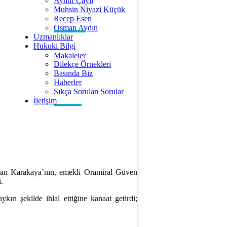
Aynur Çaylı
Muhsin Niyazi Küçük
Recep Esen
Osman Aydın
Uzmanlıklar
Hukuki Bilgi
Makaleler
Dilekçe Örnekleri
Basında Biz
Haberler
Sıkça Sorulan Sorular
İletişim
san Karakaya’nın, emekli Oramiral Güven
.
rı şekilde ihlal ettiğine kanaat getirdi;