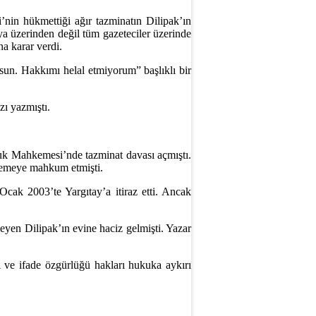
nin hükmettiği ağır tazminatın Dilipak’ın
a üzerinden değil tüm gazeteciler üzerinde
a karar verdi.
un. Hakkımı helal etmiyorum” başlıklı bir
ı yazmıştı.
uk Mahkemesi’nde tazminat davası açmıştı.
demeye mahkum etmişti.
Ocak 2003’te Yargıtay’a itiraz etti. Ancak
eyen Dilipak’ın evine haciz gelmişti. Yazar
rı ve ifade özgürlüğü hakları hukuka aykırı