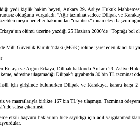
dığı yedi kişilik hakim heyeti, Ankara 29. Asliye Hukuk Mahkemesi’
rantısız olduğunu vurguladı; “Ağır tazminat sadece Dilipak ve Karakay
 gözetilen meşru hedefler bakımından “orantısız” muameleyi başvurduğun
Erkaya’nın ölümü üzerine yazdığı 25 Haziran 2000’de “Toprağı bol ols
de Milli Güvenlik Kurulu’ndaki (MGK) rolüne işaret eden ikinci bir yaz
er
den Erkaya ve Argun Erkaya, Dilipak hakkında Ankara 29. Asliye Huk
hkeme, adresine ulaşamadığı Dilipak’ı gıyabında 30 bin TL tazminat ö
ahsili için girişimde bulunurken Dilipak ve Karakaya, karara karşı 2 
faiz ve masraflarıyla birlikte 167 bin TL’ye ulaşmıştı. Tazminatı ödeyem
’nde satışa çıkarmıştı.
me etkili başvuru haklarının hiçe sayıldığı için adil yargılanmadıkla
aşvurdular.