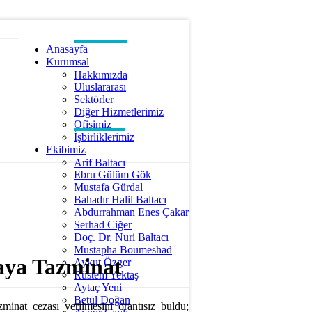
Anasayfa
Kurumsal
Hakkımızda
Uluslararası
Sektörler
Diğer Hizmetlerimiz
Ofisimiz
İşbirliklerimiz
Ekibimiz
Arif Baltacı
Ebru Gülüm Gök
Mustafa Gürdal
Bahadır Halil Baltacı
Abdurrahman Enes Çakar
Serhad Ciğer
Doç. Dr. Nuri Baltacı
Mustapha Boumeshad
aya Tazminat
Aykut Özger
Rüstem Yektaş
Aytaç Yeni
Betül Doğan
nat cezası verilmesini orantısız buldu;