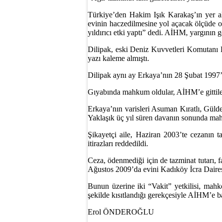
Türkiye’den Hakim Işık Karakaş’ın yer al
evinin haczedilmesine yol açacak ölçüde o
yıldırıcı etki yaptı” dedi. AİHM, yargının
Dilipak, eski Deniz Kuvvetleri Komutanı 
yazı kaleme almıştı.
Dilipak aynı ay Erkaya’nın 28 Şubat 1997’
Gıyabında mahkum oldular, AİHM’e gittil
Erkaya’nın varisleri Asuman Kıratlı, Gül
Yaklaşık üç yıl süren davanın sonunda ma
Şikayetçi aile, Haziran 2003’te cezanın t
itirazları reddedildi.
Ceza, ödenmediği için de tazminat tutarı, 
Ağustos 2009’da evini Kadıköy İcra Dairesi
Bunun üzerine iki “Vakit” yetkilisi, mahke
şekilde kısıtlandığı gerekçesiyle AİHM’e b
Erol ÖNDEROĞLU